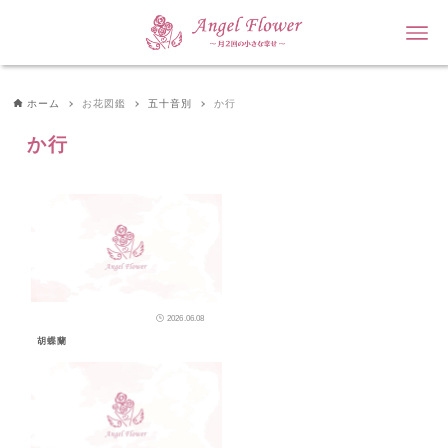
ホーム
お花図鑑
五十音別
か行
か行
2026.06.08
胡蝶蘭