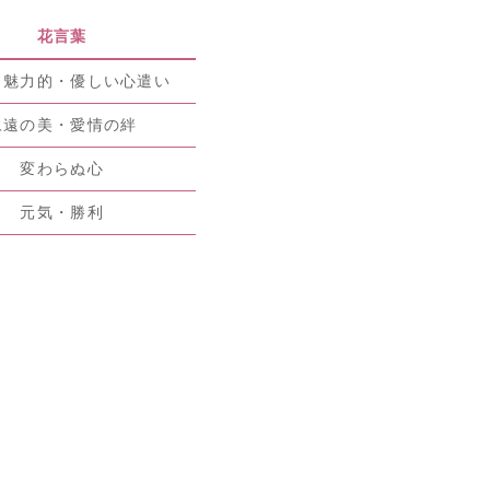
花言葉
も魅力的・優しい心遣い
永遠の美・愛情の絆
変わらぬ心
元気・勝利