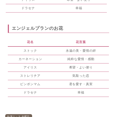
ドラセナ
幸福
エンジェルプランのお花
花名
花言葉
ストック
永遠の美・愛情の絆
カーネーション
純粋な愛情・感動
アイリス
希望・よい便り
ストレリチア
気取った恋
ピンポンマム
君を愛す・真実
ドラセナ
幸福
第１・３ 金曜日