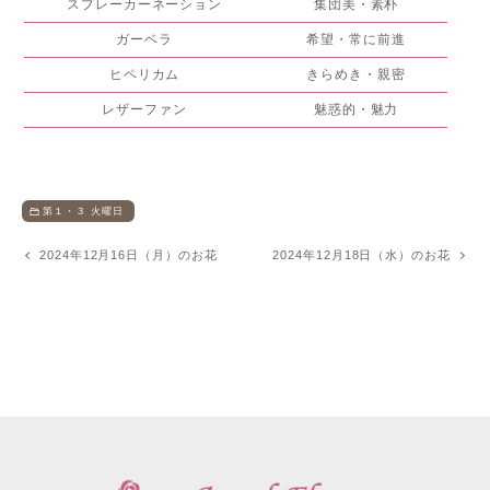
スプレーカーネーション
集団美・素朴
ガーベラ
希望・常に前進
ヒペリカム
きらめき・親密
レザーファン
魅惑的・魅力
第１・３ 火曜日
2024年12月16日（月）のお花
2024年12月18日（水）のお花