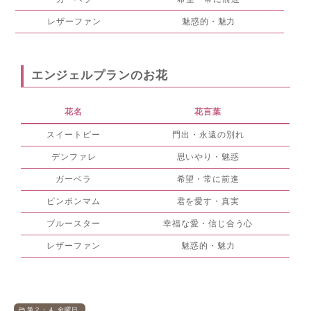
レザーファン
魅惑的・魅力
エンジェルプランのお花
花名
花言葉
スイートピー
門出・永遠の別れ
デンファレ
思いやり・魅惑
ガーベラ
希望・常に前進
ピンポンマム
君を愛す・真実
ブルースター
幸福な愛・信じ合う心
レザーファン
魅惑的・魅力
第２・４ 金曜日