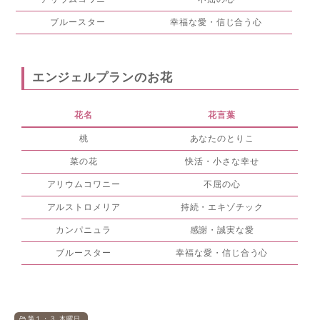
ブルースター
幸福な愛・信じ合う心
エンジェルプランのお花
花名
花言葉
桃
あなたのとりこ
菜の花
快活・小さな幸せ
アリウムコワニー
不屈の心
アルストロメリア
持続・エキゾチック
カンパニュラ
感謝・誠実な愛
ブルースター
幸福な愛・信じ合う心
第１・３ 木曜日