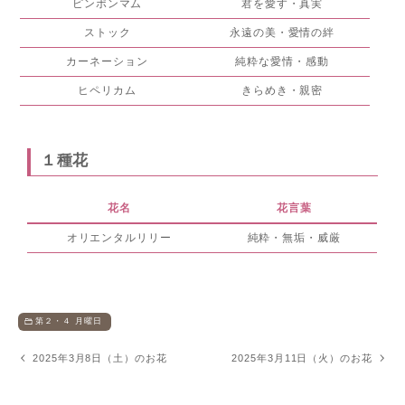
ピンポンマム
君を愛す・真実
ストック
永遠の美・愛情の絆
カーネーション
純粋な愛情・感動
ヒペリカム
きらめき・親密
１種花
花名
花言葉
オリエンタルリリー
純粋・無垢・威厳
第２・４ 月曜日
2025年3月8日（土）のお花
2025年3月11日（火）のお花