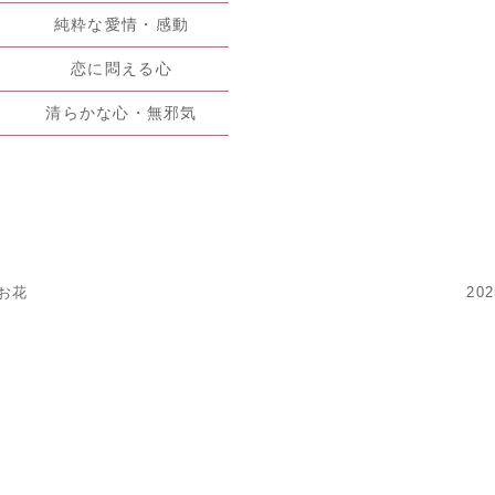
純粋な愛情・感動
恋に悶える心
清らかな心・無邪気
のお花
20