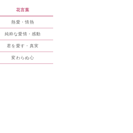
花言葉
熱愛・情熱
純粋な愛情・感動
君を愛す・真実
変わらぬ心