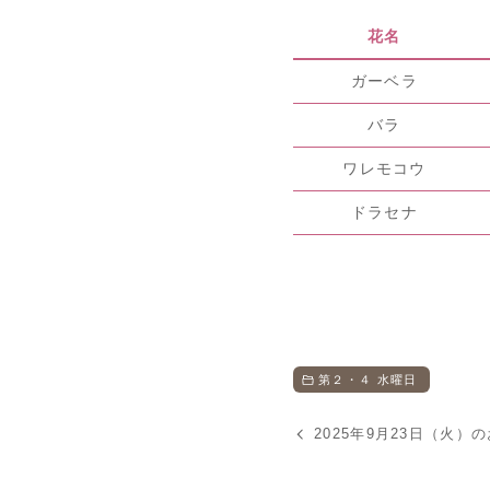
花名
ガーベラ
バラ
ワレモコウ
ドラセナ
第２・４ 水曜日
2025年9月23日（火）