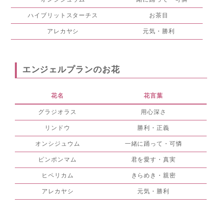
ハイブリットスターチス
お茶目
アレカヤシ
元気・勝利
エンジェルプランのお花
花名
花言葉
グラジオラス
用心深さ
リンドウ
勝利・正義
オンシジュウム
一緒に踊って・可憐
ピンポンマム
君を愛す・真実
ヒペリカム
きらめき・親密
アレカヤシ
元気・勝利